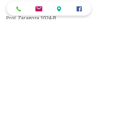
Previa cita
Prol. Zaragoza 1024-B
El Roble. Corregidora, Qro.
killari.qro@gmail.com
WhatsApp:
442-607-7922
© 2023 by AmnCo